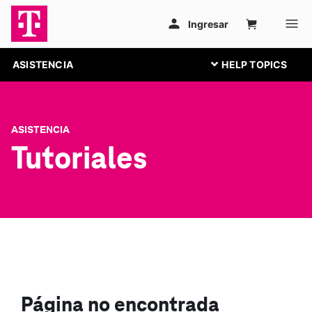
ASISTENCIA
ASISTENCIA
Tutoriales