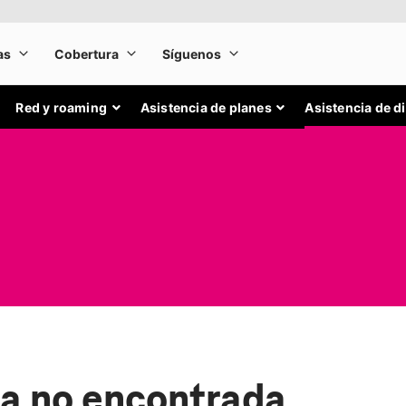
Red y roaming
Asistencia de planes
Asistencia de d