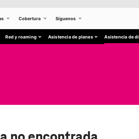
Red y roaming
Asistencia de planes
Asistencia de d