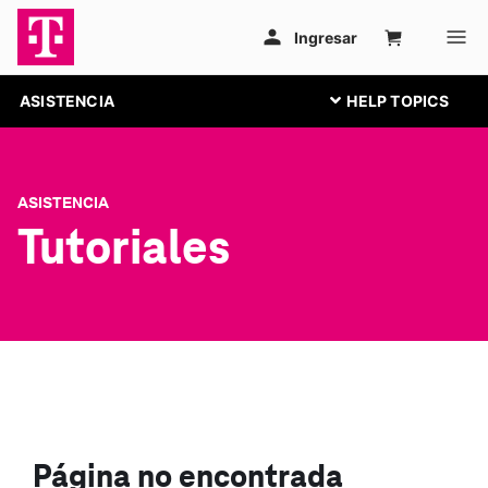
ASISTENCIA
ASISTENCIA
Tutoriales