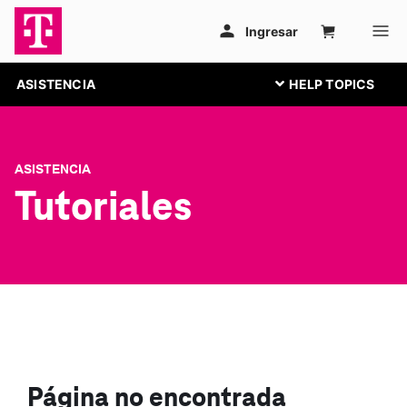
ASISTENCIA
ASISTENCIA
Tutoriales