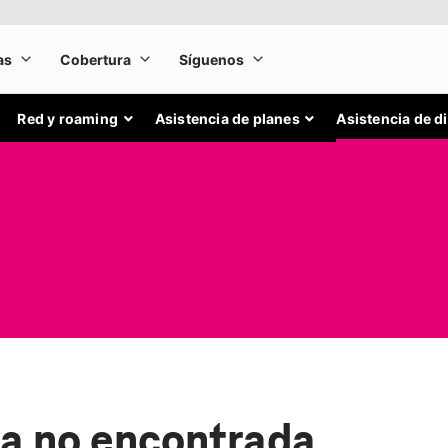
Red y roaming
Asistencia de planes
Asistencia de d