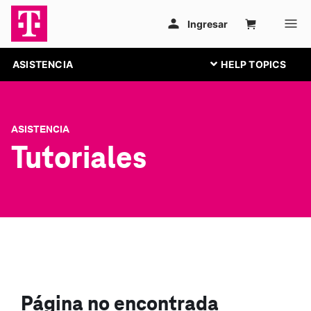
ASISTENCIA
ASISTENCIA
Tutoriales