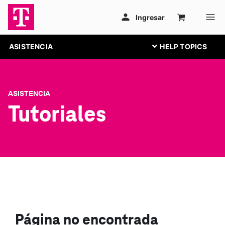
ASISTENCIA
ASISTENCIA
Tutoriales