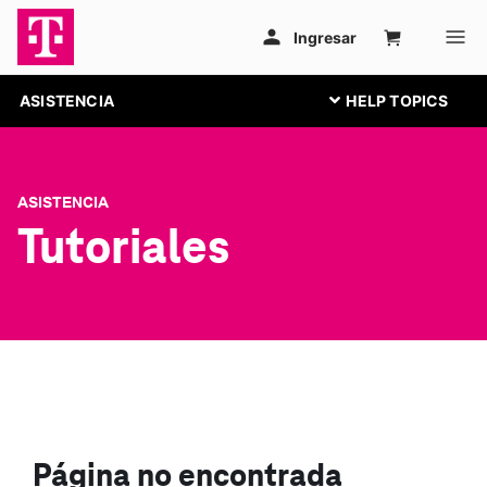
ASISTENCIA
ASISTENCIA
Tutoriales