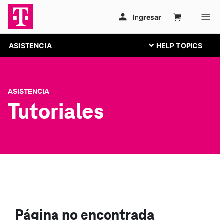
ASISTENCIA
ASISTENCIA
Tutoriales