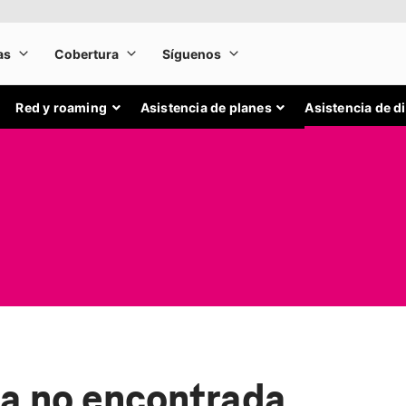
Red y roaming
Asistencia de planes
Asistencia de d