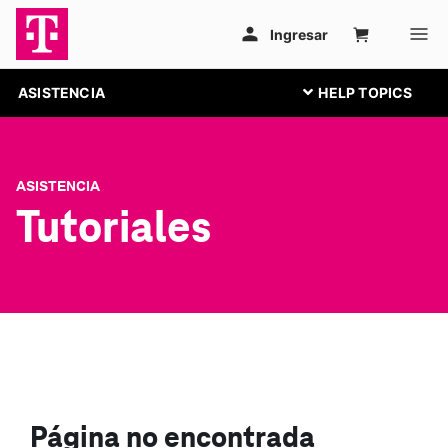
ASISTENCIA
ASISTENCIA
Tutoriales