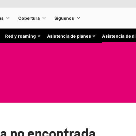
Red y roaming
Asistencia de planes
Asistencia de d