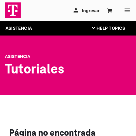
ASISTENCIA
ASISTENCIA
Tutoriales