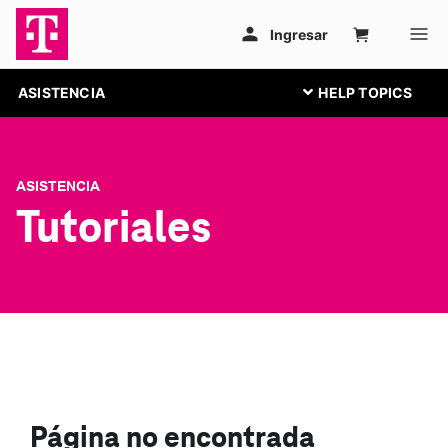
ASISTENCIA
ASISTENCIA
Tutoriales