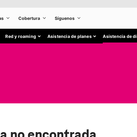
Red y roaming
Asistencia de planes
Asistencia de d