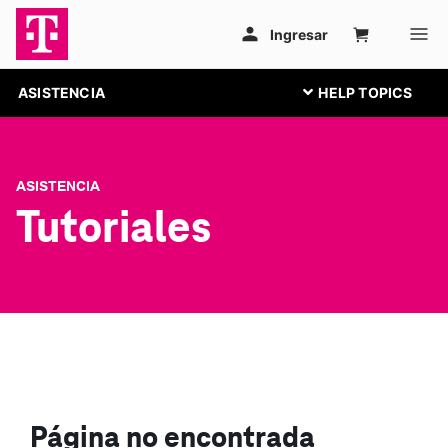
ASISTENCIA
ASISTENCIA
Tutoriales