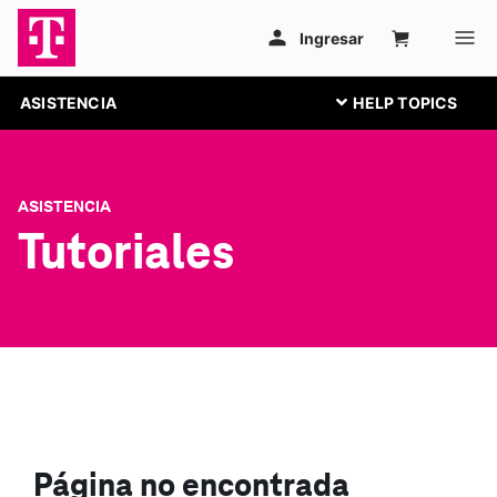
ASISTENCIA
ASISTENCIA
Tutoriales