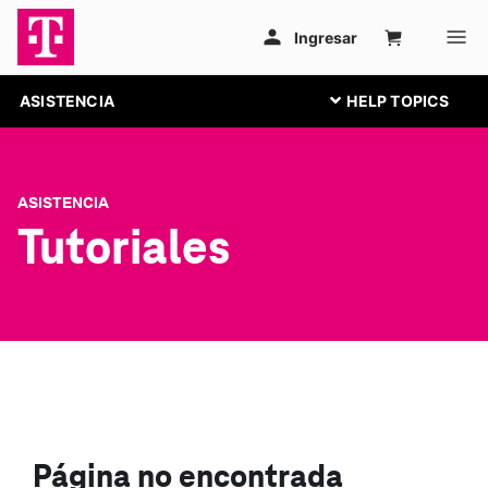
ASISTENCIA
ASISTENCIA
Tutoriales