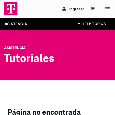
ASISTENCIA
ASISTENCIA
Tutoriales