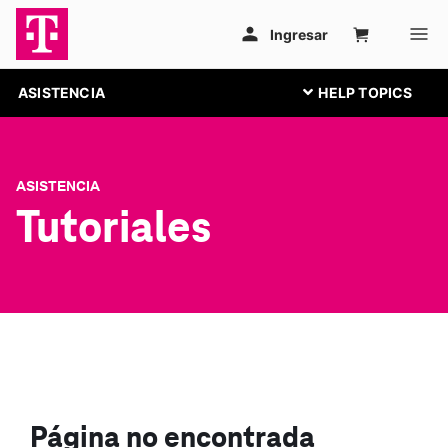
ASISTENCIA
ASISTENCIA
Tutoriales