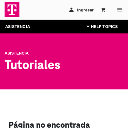
ASISTENCIA
ASISTENCIA
Tutoriales