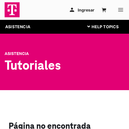
ASISTENCIA
ASISTENCIA
Tutoriales