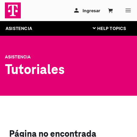
ASISTENCIA
ASISTENCIA
Tutoriales