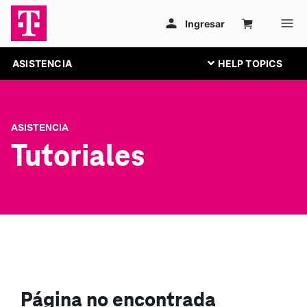
ASISTENCIA
ASISTENCIA
Tutoriales