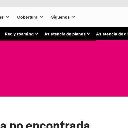
Red y roaming
Asistencia de planes
Asistencia de d