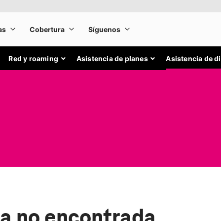
Red y roaming
Asistencia de planes
Asistencia de d