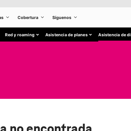
Red y roaming
Asistencia de planes
Asistencia de d