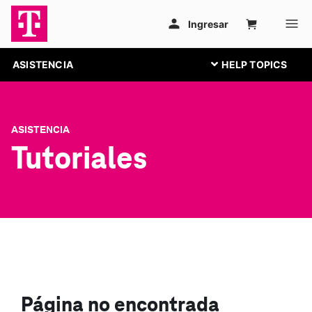
ASISTENCIA
ASISTENCIA
Tutoriales