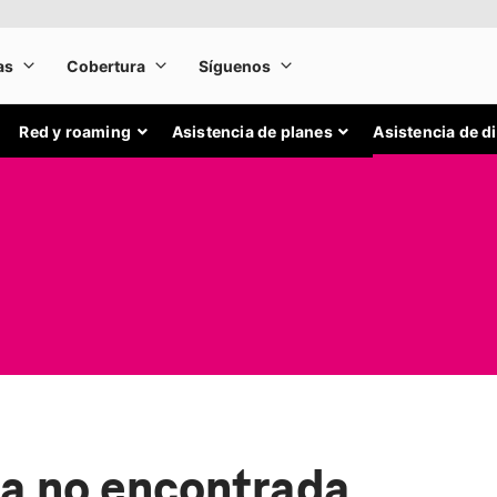
Red y roaming
Asistencia de planes
Asistencia de d