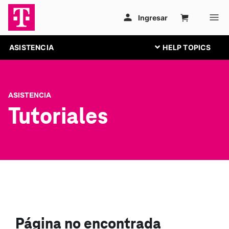
ASISTENCIA
ASISTENCIA
Tutoriales