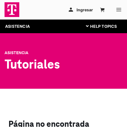
ASISTENCIA
ASISTENCIA
Tutoriales