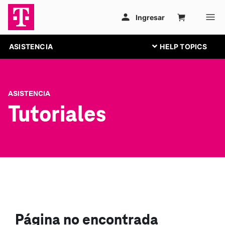
ASISTENCIA
ASISTENCIA
Tutoriales