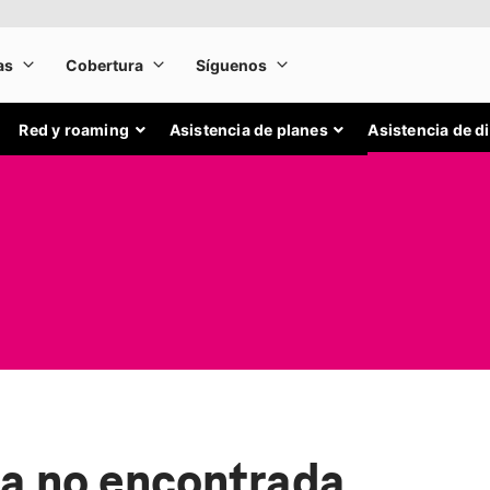
Red y roaming
Asistencia de planes
Asistencia de d