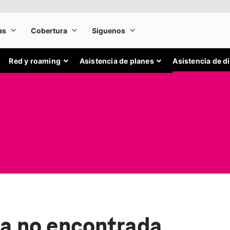
Red y roaming
Asistencia de planes
Asistencia de d