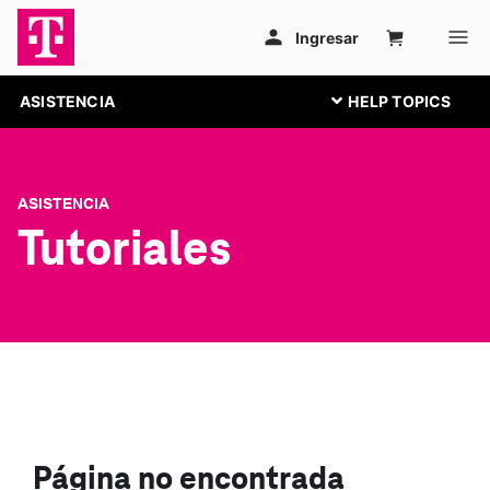
ASISTENCIA
ASISTENCIA
Tutoriales