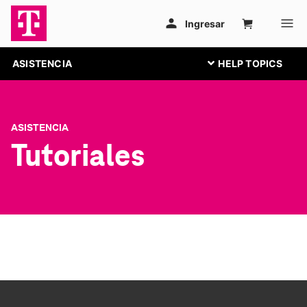
ASISTENCIA
ASISTENCIA
Tutoriales