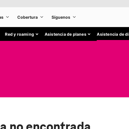
Red y roaming
Asistencia de planes
Asistencia de d