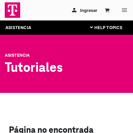
ASISTENCIA
ASISTENCIA
Tutoriales