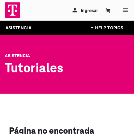
ASISTENCIA
ASISTENCIA
Tutoriales