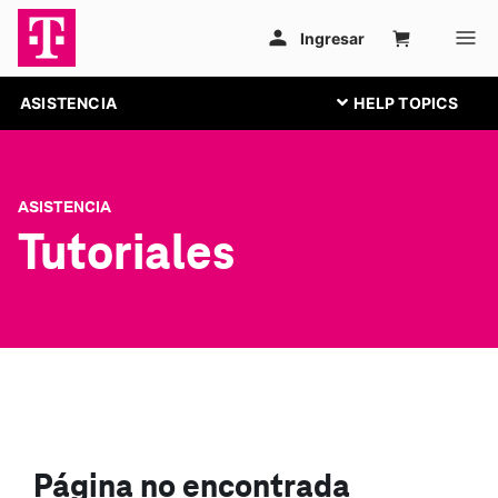
ASISTENCIA
ASISTENCIA
Tutoriales