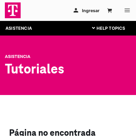
ASISTENCIA
ASISTENCIA
Tutoriales