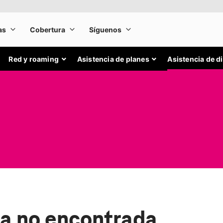
Red y roaming
Asistencia de planes
Asistencia de d