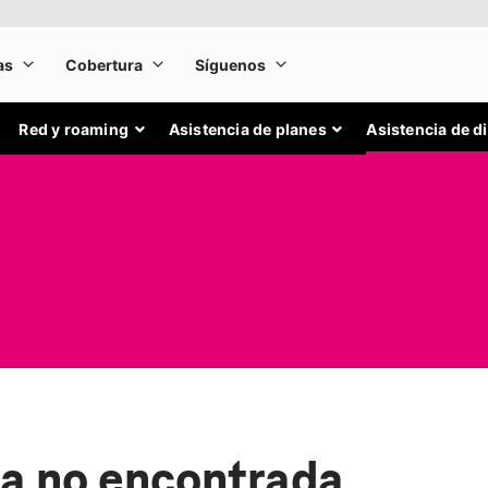
Red y roaming
Asistencia de planes
Asistencia de d