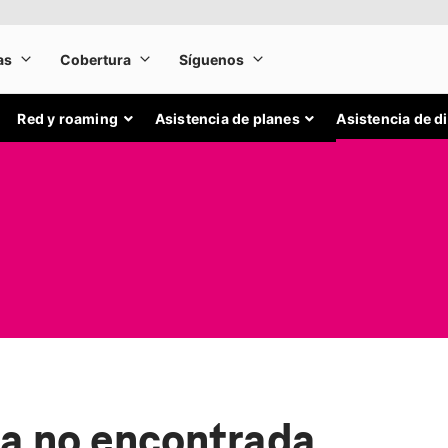
Red y roaming
Asistencia de planes
Asistencia de d