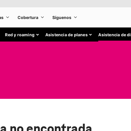
Red y roaming
Asistencia de planes
Asistencia de d