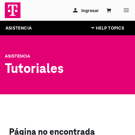
ASISTENCIA
ASISTENCIA
Tutoriales