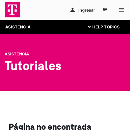
ASISTENCIA
ASISTENCIA
Tutoriales