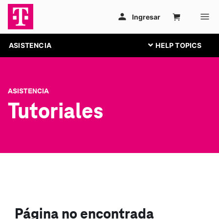
ASISTENCIA
ASISTENCIA
Tutoriales