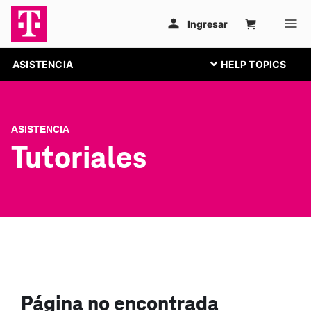
ASISTENCIA
ASISTENCIA
Tutoriales